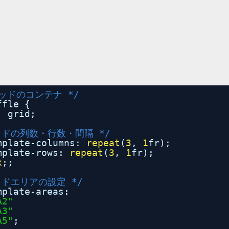
リッドのコンテナ */
ffle {
: grid;
ッドの列数・行数・間隔 */
mplate-columns: 
repeat
(
3
, 
1
fr);
mplate-rows: 
repeat
(
3
, 
1
fr);
x
;;
ッドエリアの設定 */
mplate-areas:
A2"
A3"
A5"
;