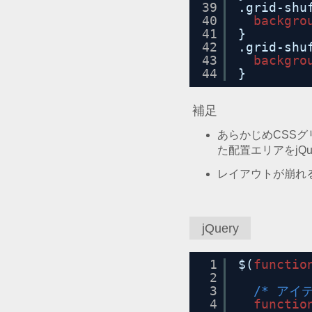
39
.grid-shu
40
backgro
41
}
42
.grid-shu
43
backgro
44
}
補足
あらかじめCSSグ
た配置エリアをjQ
レイアウトが崩れ
jQuery
1
$(
functio
2
3
/* アイ
4
functio