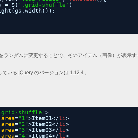
s = $(
'.grid-shuffle'
)
ight(gs.width());
属性の値をランダムに変更することで、そのアイテム（画像）が表示
る jQuery のバージョンは 1.12.4 。
"grid-shuffle"
>
-area
=
"1"
>Item01</
li
>
-area
=
"2"
>Item02</
li
>
-area
=
"3"
>Item03</
li
>
-area
=
"4"
>Item04</
li
>