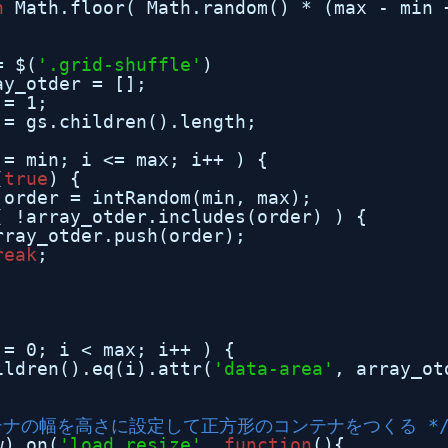
n
Math.floor( Math.random() * (max - min 
= $(
'.grid-shuffle'
)
ay_otder = [];
 = 1;
 = gs.children().length;
 = min; i <= max; i++ ) {
(
true
) {
order = intRandom(min, max);
( !array_otder.includes(order) ) {
rray_otder.push(order);
reak
;
 = 0; i < max; i++ ) {
ildren().eq(i).attr(
'data-area'
, array_ot
テナの幅を高さに設定して正方形のコンテナをつくる *
w).on(
'load resize'
, 
function
(){