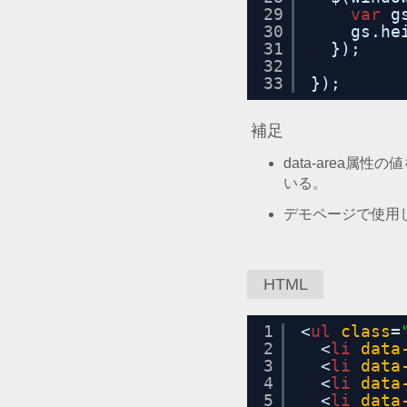
29
var
g
30
gs.he
31
});
32
33
});
補足
data-area
いる。
デモページで使用してい
HTML
1
<
ul
class
=
2
<
li
data
3
<
li
data
4
<
li
data
5
<
li
data