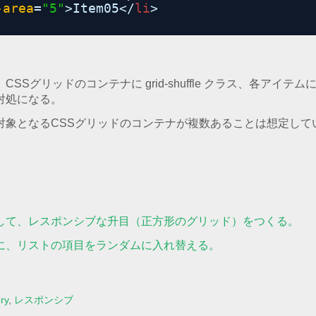
-area
=
"5"
>Item05</
li
>
Sグリッドのコンテナに grid-shuffle クラス、各アイテムに da
対処になる。
対象となるCSSグリッドのコンテナが複数あることは想定して
して、レスポンシブな升目（正方形のグリッド）をつくる。
に、リストの項目をランダムに入れ替える。
ry
,
レスポンシブ