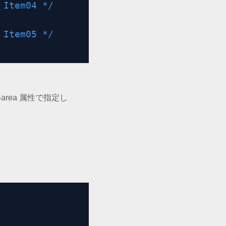
 Item04 */
 Item05 */
rea 属性で指定し