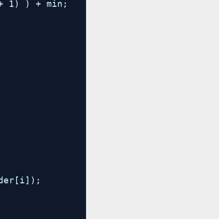
+ 1) ) + min;
der[i]);
/