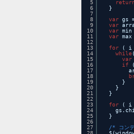
5
retur
6
}
7
8
var
gs 
9
var
arr
10
var
min
11
var
max
12
13
for
( i
14
while
15
var
16
if
17
a
18
b
19
}
20
}
21
}
22
23
for
( i
24
gs.ch
25
}
26
27
/* コン
28
$(windo