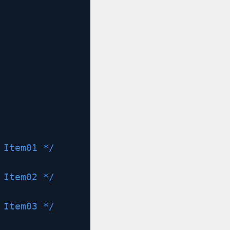
 Item01 */
 Item02 */
 Item03 */