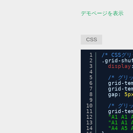
デモページを表示
CSS
1
/* CSSグ
2
.grid-shu
3
display
4
5
/* グリ
6
grid-te
7
grid-te
8
gap: 
5p
9
10
/* グリ
11
grid-te
12
"A1 A1 
13
"A1 A1 
14
"A4 A5 