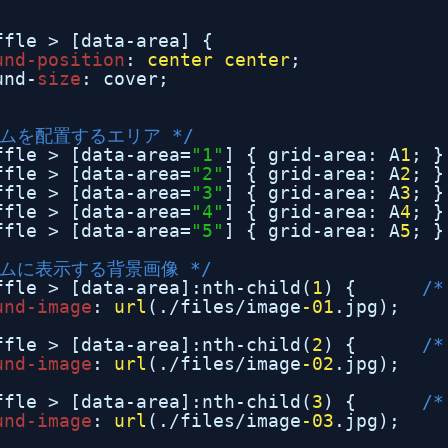
ffle > [data-area] {
und-position
: 
center
center
;
und-
size
: cover;
テムを配置するエリア */
ffle > [data-area=
"1"
] { grid-area: A
1
; }
ffle > [data-area=
"2"
] { grid-area: A
2
; }
ffle > [data-area=
"3"
] { grid-area: A
3
; }
ffle > [data-area=
"4"
] { grid-area: A
4
; }
ffle > [data-area=
"5"
] { grid-area: A
5
; }
テムに表示する背景画像 */
ffle > [data-area]:nth-child(
1
) {      
/*
und-image
: 
url
(./files/image
-01
.jpg);
ffle > [data-area]:nth-child(
2
) {      
/*
und-image
: 
url
(./files/image
-02
.jpg);
ffle > [data-area]:nth-child(
3
) {      
/*
und-image
: 
url
(./files/image
-03
.jpg);