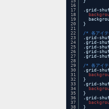
15
}
16
17
.grid-shu
18
backgro
19
backgro
20
}
21
22
/* 各アイ
23
.grid-shu
24
.grid-shu
25
.grid-shu
26
.grid-shu
27
.grid-shu
28
29
/* 各アイ
30
.grid-shu
31
backgro
32
}
33
.grid-shu
34
backgro
35
}
36
.grid-shu
37
backgro
38
}