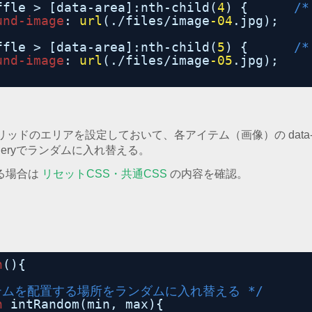
ffle > [data-area]:nth-child(
4
) {      
/*
und-image
: 
url
(./files/image
-04
.jpg);
ffle > [data-area]:nth-child(
5
) {      
/*
und-image
: 
url
(./files/image
-05
.jpg);
リッドのエリアを設定しておいて、各アイテム（画像）の data-a
ueryでランダムに入れ替える。
る場合は
リセットCSS・共通CSS
の内容を確認。
n
(){
テムを配置する場所をランダムに入れ替える */
n
intRandom(min, max){