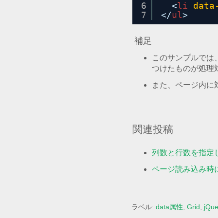
6
<
li
data
7
</
ul
>
補足
このサンプルでは、CS
つけたものが処理
また、ページ内に
関連投稿
列数と行数を指定
ページ読み込み時
ラベル:
data属性
,
Grid
,
jQue